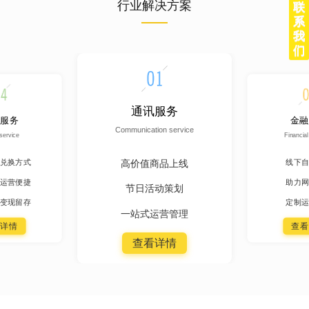
行业解决方案
联
系
我
们
通讯服务
服务
金融
Communication service
service
Financial
高价值商品上线
兑换方式
线下自
运营便捷
助力网
节日活动策划
变现留存
定制运
一站式运营管理
详情
查看
查看详情