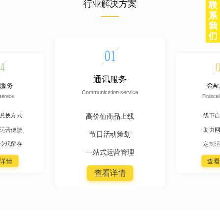
行业解决方案
联
系
我
们
通讯服务
服务
金融
Communication service
service
Financial
高价值商品上线
兑换方式
线下自
运营便捷
助力网
节日活动策划
变现留存
定制运
一站式运营管理
详情
查看
查看详情