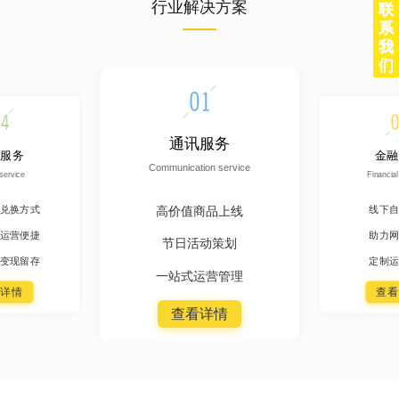
行业解决方案
联
系
我
们
通讯服务
服务
金融
Communication service
service
Financial
高价值商品上线
兑换方式
线下自
运营便捷
助力网
节日活动策划
变现留存
定制运
一站式运营管理
详情
查看
查看详情